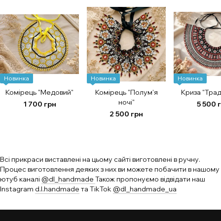
Новинка
Новинка
Новинка
Комірець "Медовий"
Комірець "Полум'я
Криза "Трад
ночі"
1 700 грн
5 500 
2 500 грн
Всі прикраси виставлені на цьому сайті виготовлені в ручну.
Процес виготовлення деяких з них ви можете побачити в нашому
ютуб каналі
@dl_handmade
Також пропонуємо відвідати наш
Instagram
d.l.handmade
та TikTok
@dl_handmade_ua